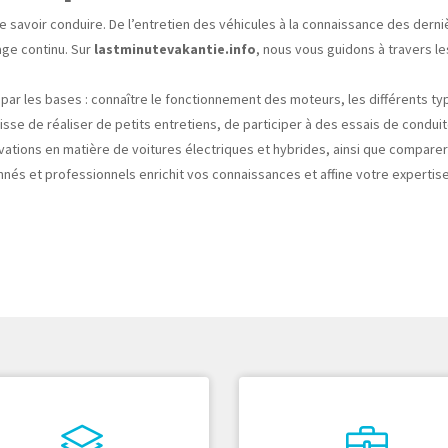
e savoir conduire. De l’entretien des véhicules à la connaissance des dern
age continu. Sur
lastminutevakantie.info
, nous vous guidons à travers le
par les bases : connaître le fonctionnement des moteurs, les différents t
gisse de réaliser de petits entretiens, de participer à des essais de condui
vations en matière de voitures électriques et hybrides, ainsi que compar
nnés et professionnels enrichit vos connaissances et affine votre expertis